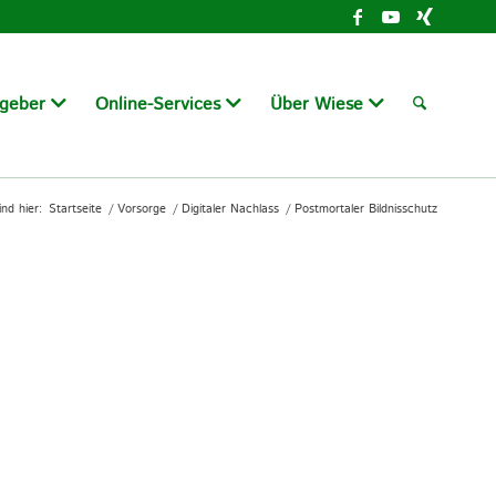
tgeber
Online-Services
Über Wiese
ind hier:
Startseite
/
Vorsorge
/
Digitaler Nachlass
/
Postmortaler Bildnisschutz