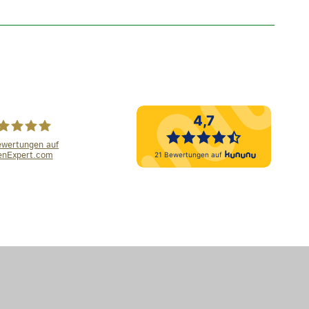
wertungen auf
enExpert.com
se Bestattungen
mbH und Co.KG