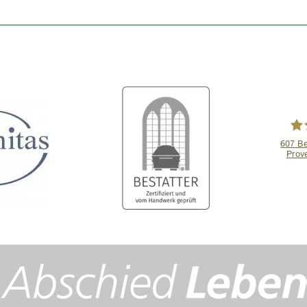
607
Be
Prov
Wie
G