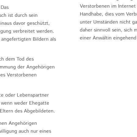
Verstorbenen im Internet
 Das
Handhabe, dies vom Verbre
ch ist durch sein
unter Umständen nicht gan
inaus davor geschützt,
daher sinnvoll sein, sich
igung verbreitet werden.
einer Anwältin eingehend
 angefertigten Bildern als
ach dem Tod des
timmung der Angehörigen
des Verstorbenen
te oder Lebenspartner
– wenn weder Ehegatte
Eltern des Abgebildeten.
ichen Angehörigen
illigung auch nur eines