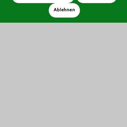
Ablehnen
607
Bewertungen auf ProvenExpert.com
Wiese Bestattungen GmbH und Co.KG