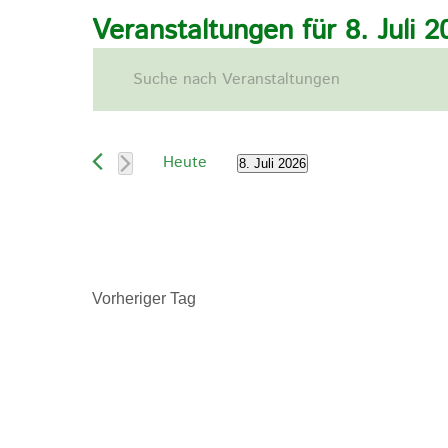
Veranstaltungen für 8. Juli 2
Veranstaltungen
Geben
Such-
Sie
und
Das
Ansichtennavigation
Schlüsselwort.
Heute
8. Juli 2026
Suche
Datum
nach
wählen.
Veranstaltungen
Schlüsselwort.
Vorheriger Tag