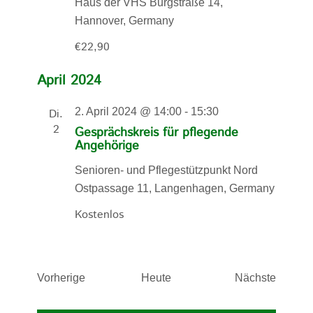
Haus der VHS
Burgstraße 14,
Hannover, Germany
€22,90
April 2024
2. April 2024 @ 14:00
-
15:30
Di.
2
Gesprächskreis für pflegende
Angehörige
Senioren- und Pflegestützpunkt Nord
Ostpassage 11, Langenhagen, Germany
Kostenlos
Veranstaltungen
Verans
Vorherige
Heute
Nächste